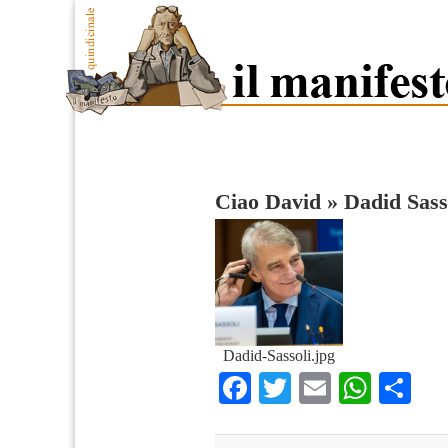
Ciao David
»
Dadid Sass
Dadid-Sassoli.jpg
Facebook
Twitter
Email
What
Co