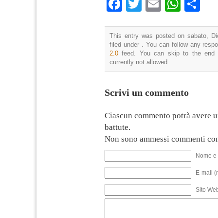
Facebook
Twitter
Email
What
Co
This entry was posted on sabato, Di
filed under . You can follow any resp
2.0
feed. You can skip to the end 
currently not allowed.
Scrivi un commento
Ciascun commento potrà avere u
battute.
Non sono ammessi commenti con
Nome e 
E-mail (
Sito We