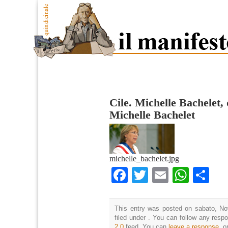
Cile. Michelle Bachelet, 
Michelle Bachelet
michelle_bachelet.jpg
Facebook
Twitter
Email
What
Co
This entry was posted on sabato, No
filed under . You can follow any resp
2.0
feed. You can
leave a response
, o