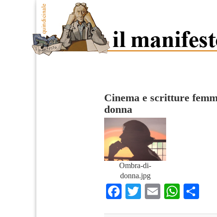
Cinema e scritture femmi
donna
Ombra-di-
donna.jpg
Facebook
Twitter
Email
What
Co