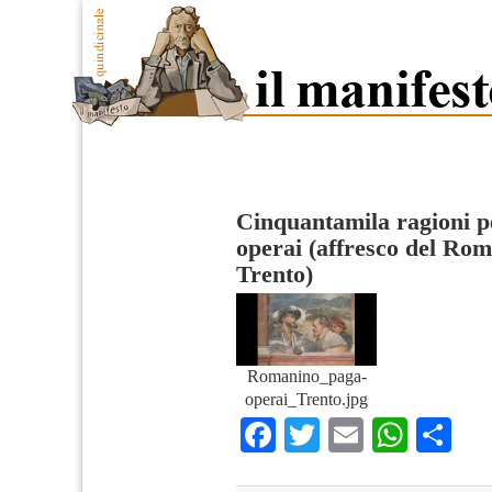
Cinquantamila ragioni p
operai (affresco del Rom
Trento)
Romanino_paga-
operai_Trento.jpg
Facebook
Twitter
Email
What
Co