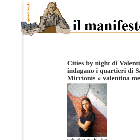
Cities by night di Vale
indagano i quartieri di 
Mirrionis
»
valentina m
valentina-medda.jpg