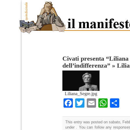
Civati presenta “Liliana
dell’indifferenza”
»
Lili
Liliana_Segre.jpg
Facebook
Twitter
Email
What
Co
This entry was posted on sabato, Febbr
under . You can follow any responses