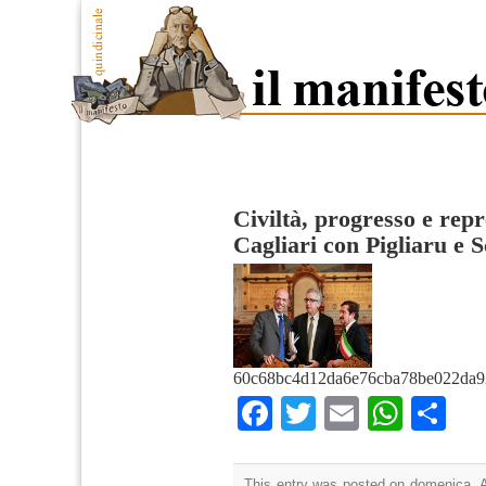
Civiltà, progresso e rep
Cagliari con Pigliaru e 
60c68bc4d12da6e76cba78be022da9
Facebook
Twitter
Email
What
Co
This entry was posted on domenica, Ap