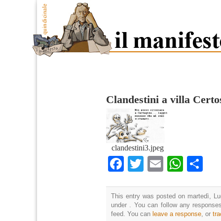
Clandestini a villa Certo
clandestini3.jpeg
Facebook
Twitter
Email
What
Co
This entry was posted on martedì, Lug
under . You can follow any responses
feed. You can
leave a response
, or
tr