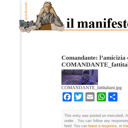
Comandante: l’amicizia o
COMANDANTE_fattital
COMANDANTE_fattitaliani.jpg
Facebook
Twitter
Email
What
Co
This entry was posted on mercoledì, Ap
under . You can follow any responses
feed. You can
leave a response
, or
tr