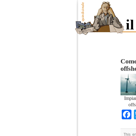
Come 
offsh
Impian
off
This en