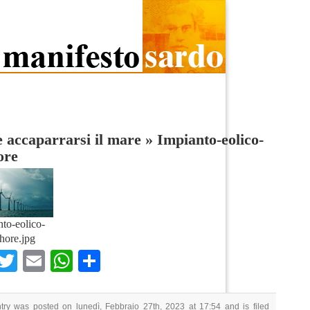
accaparrarsi il mare
»
Impianto-eolico-
ore
to-eolico-
shore.jpg
Facebook
Twitter
Email
WhatsApp
Condividi
try was posted on lunedì, Febbraio 27th, 2023 at 17:54 and is filed