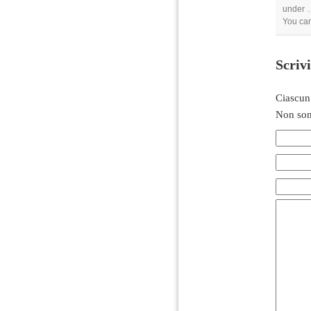
under .
You can
Scriv
Ciascun
Non son