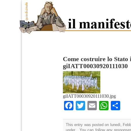
Come costruire lo Stato
giIATT00030920111030
giIATT00030920111030.jpg
Facebook
Twitter
Email
What
Co
This entry was posted on lunedì, Febbr
under . You can follow any responses