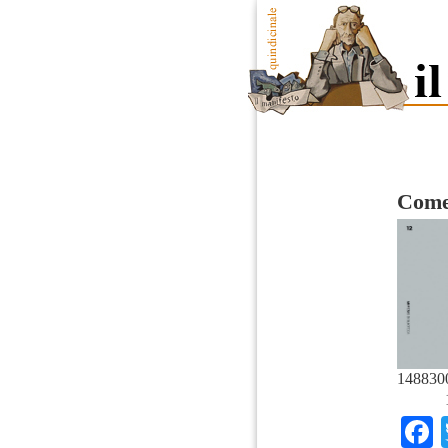
Come
148830