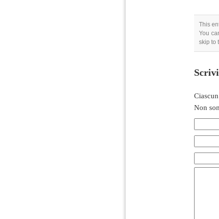
This en
You can
skip to
Scriv
Ciascun
Non son