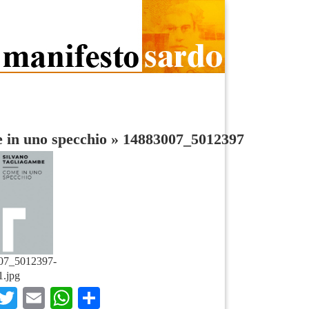
 in uno specchio
»
14883007_5012397
07_5012397-
1.jpg
Facebook
Twitter
Email
WhatsApp
Condividi