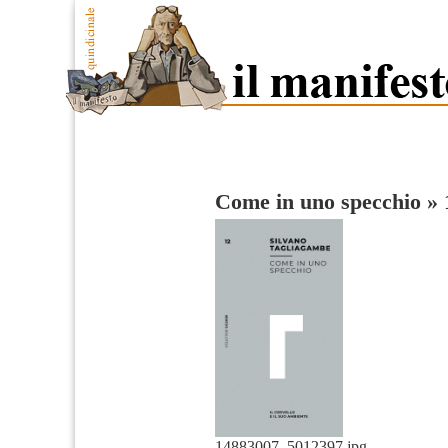
Come in uno specchio
»
14883007_5012397.jpg