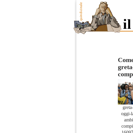
Come 
greta
comp
greta
oggi-l
ambi
compi
16097