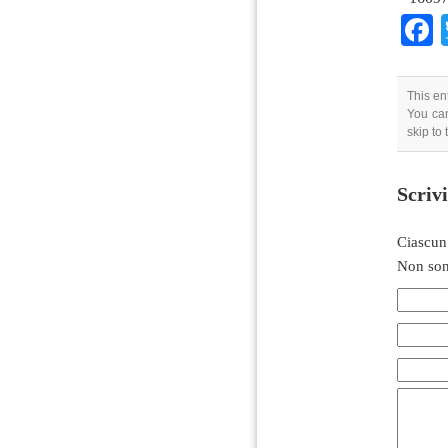
This en
You can
skip to
Scriv
Ciascun
Non son