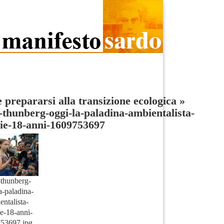
prepararsi alla transizione ecologica
»
-thunberg-oggi-la-paladina-ambientalista-
ie-18-anni-1609753697
-thunberg-
a-paladina-
entalista-
e-18-anni-
53697.jpg