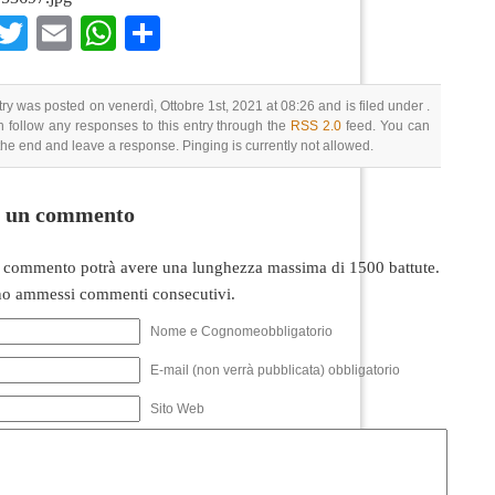
Facebook
Twitter
Email
WhatsApp
Condividi
try was posted on venerdì, Ottobre 1st, 2021 at 08:26 and is filed under .
 follow any responses to this entry through the
RSS 2.0
feed. You can
 the end and leave a response. Pinging is currently not allowed.
i un commento
 commento potrà avere una lunghezza massima di 1500 battute.
o ammessi commenti consecutivi.
Nome e Cognomeobbligatorio
E-mail (non verrà pubblicata) obbligatorio
Sito Web