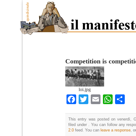
Competition is competit
loi.jpg
Facebook
Twitter
Email
What
Co
This entry was posted on venerdì, G
filed under . You can follow any resp
2.0
feed. You can
leave a response
, o