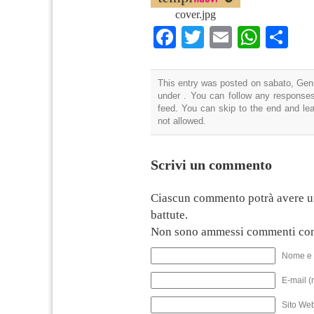
cover.jpg
Facebook
Twitter
Email
What
Co
This entry was posted on sabato, Genn
under . You can follow any responses
feed. You can skip to the end and lea
not allowed.
Scrivi un commento
Ciascun commento potrà avere u
battute.
Non sono ammessi commenti con
Nome e 
E-mail (
Sito We