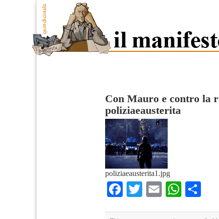
Con Mauro e contro la r
poliziaeausterita
poliziaeausterita1.jpg
Facebook
Twitter
Email
What
Co