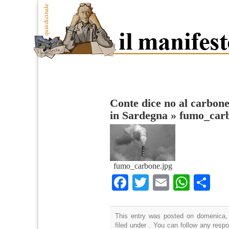
Conte dice no al carbone 
in Sardegna
»
fumo_car
fumo_carbone.jpg
Facebook
Twitter
Email
What
Co
This entry was posted on domenica, 
filed under . You can follow any resp