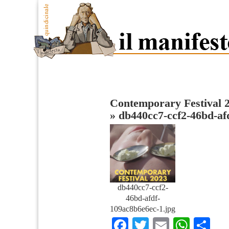
Contemporary Festival 2
»
db440cc7-ccf2-46bd-af
db440cc7-ccf2-
46bd-afdf-
109ac8b6e6ec-1.jpg
Facebook
Twitter
Email
What
Co