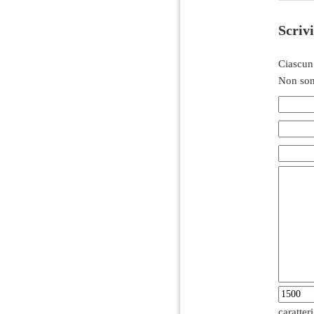
Scriv
Ciascun
Non son
caratter