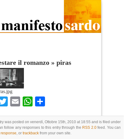
stare il romanzo
»
piras
ras.jpg
Facebook
Twitter
Email
WhatsApp
Condividi
try was posted on venerdì, Ottobre 15th, 2010 at 18:55 and is filed under
an follow any responses to this entry through the
RSS 2.0
feed. You can
a response
, or
trackback
from your own site.