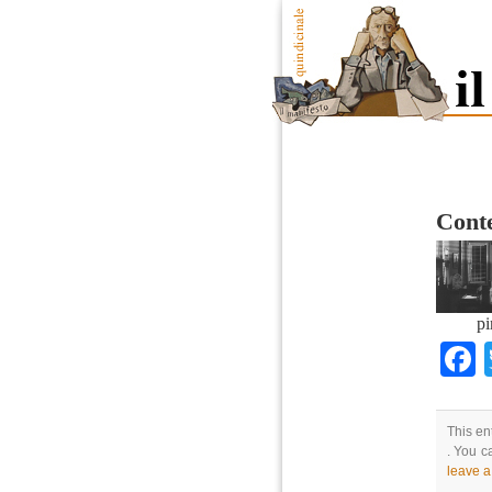
Conte
pi
This en
. You c
leave 