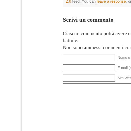
2.0
feed. You can
leave a response
, o
Scrivi un commento
Ciascun commento potrà avere u
battute.
Non sono ammessi commenti con
Nome e 
E-mail (
Sito We