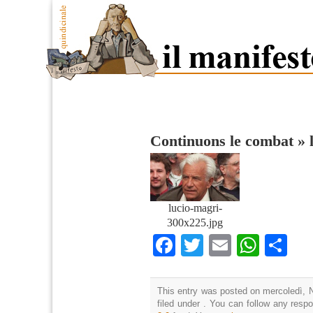
Continuons le combat
»
lucio-magri-
300x225.jpg
Facebook
Twitter
Email
What
Co
This entry was posted on mercoledì, 
filed under . You can follow any resp