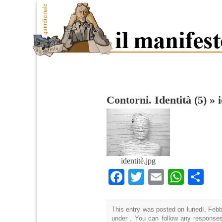
Contorni. Identità (5)
»
identitè.jpg
Facebook
Twitter
Email
What
Co
This entry was posted on lunedì, Febbr
under . You can follow any responses