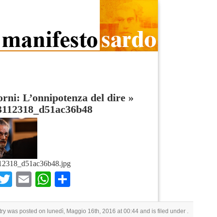
rni: L’onnipotenza del dire
»
3112318_d51ac36b48
12318_d51ac36b48.jpg
Facebook
Twitter
Email
WhatsApp
Condividi
try was posted on lunedì, Maggio 16th, 2016 at 00:44 and is filed under .