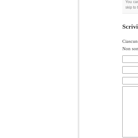
You can
skip to
Scriv
Ciascun
Non son