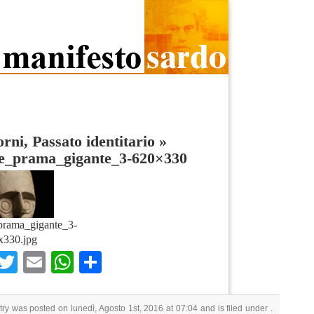
rni, Passato identitario
»
e_prama_gigante_3-620×330
prama_gigante_3-
x330.jpg
Facebook
Twitter
Email
WhatsApp
Condividi
try was posted on lunedì, Agosto 1st, 2016 at 07:04 and is filed under .