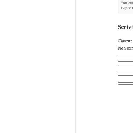
You can
skip to
Scriv
Ciascun
Non son