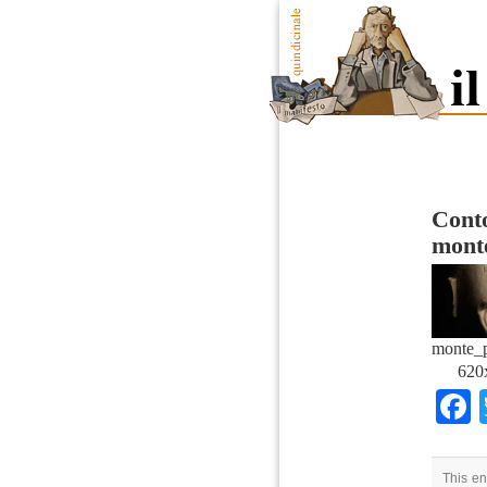
Conto
mont
monte_
620
This en