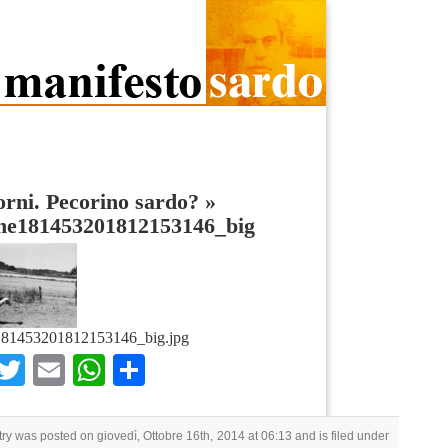
rni. Pecorino sardo?
»
rne181453201812153146_big
181453201812153146_big.jpg
Facebook
Twitter
Email
WhatsApp
Condividi
try was posted on giovedì, Ottobre 16th, 2014 at 06:13 and is filed under