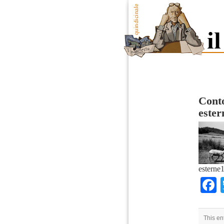
Conto
este
esterne
This en