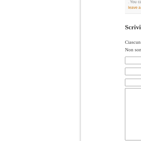
. You c
leave 
Scriv
Ciascun
Non son