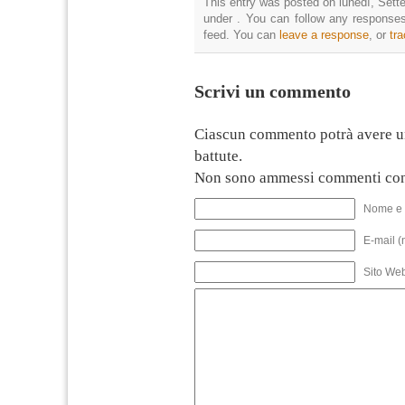
This entry was posted on lunedì, Sette
under . You can follow any responses
feed. You can
leave a response
, or
tr
Scrivi un commento
Ciascun commento potrà avere u
battute.
Non sono ammessi commenti con
Nome e 
E-mail (
Sito We