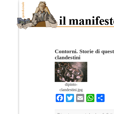
Contorni. Storie di que
clandestini
dipinto-
clandestini.jpg
Facebook
Twitter
Email
What
Co