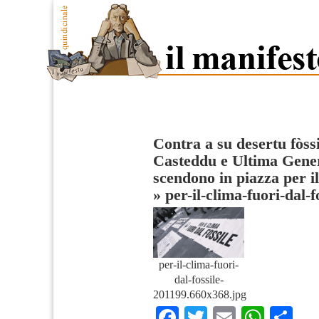
Contra a su desertu fòss
Casteddu e Ultima Gene
scendono in piazza per i
»
per-il-clima-fuori-dal-
per-il-clima-fuori-
dal-fossile-
201199.660x368.jpg
Facebook
Twitter
Email
What
Co