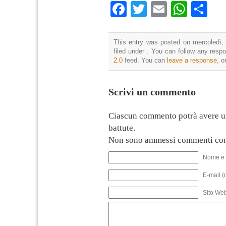
Facebook
Twitter
Email
What
Co
This entry was posted on mercoledì, 
filed under . You can follow any resp
2.0
feed. You can
leave a response
, o
Scrivi un commento
Ciascun commento potrà avere u
battute.
Non sono ammessi commenti con
Nome e 
E-mail (
Sito We