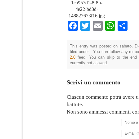
1ca957d1-8f8b-
4e22-bd3d-
148827673f16.jpg
Facebook
Twitter
Email
What
Co
This entry was posted on sabato, Di
filed under . You can follow any resp
2.0
feed. You can skip to the end 
currently not allowed.
Scrivi un commento
Ciascun commento potrà avere u
battute.
Non sono ammessi commenti con
Nome e 
E-mail (