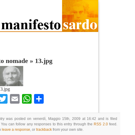
ito nomade
»
13.jpg
3.jpg
Facebook
Twitter
Email
WhatsApp
Condividi
ntry was posted on venerdì, Maggio 15th, 2009 at 16:42 and is filed
 You can follow any responses to this entry through the
RSS 2.0
feed.
n
leave a response
, or
trackback
from your own site.