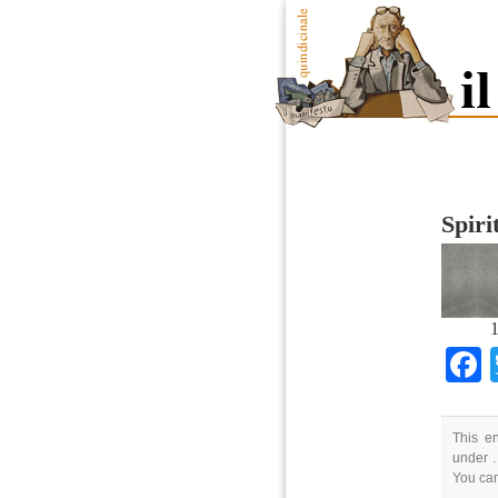
Spir
1
This e
under .
You ca