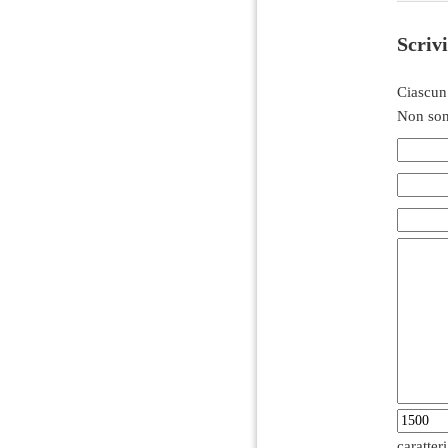
Scriv
Ciascun
Non son
caratter