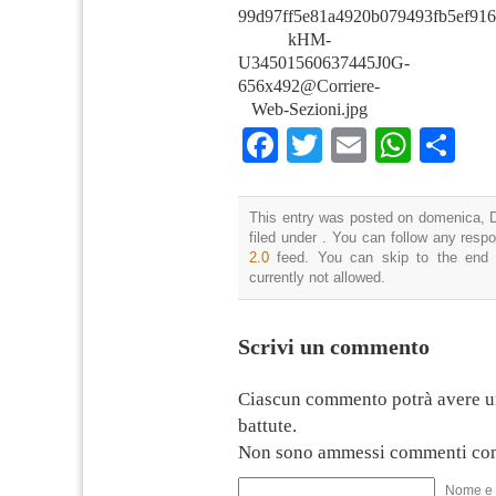
99d97ff5e81a4920b079493fb5ef916
kHM-
U34501560637445J0G-
656x492@Corriere-
Web-Sezioni.jpg
Facebook
Twitter
Email
What
Co
This entry was posted on domenica, D
filed under . You can follow any resp
2.0
feed. You can skip to the end 
currently not allowed.
Scrivi un commento
Ciascun commento potrà avere u
battute.
Non sono ammessi commenti con
Nome e 