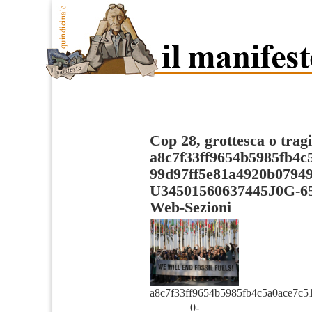
Cop 28, grottesca o trag
a8c7f33ff9654b5985fb4c
99d97ff5e81a4920b0794
U34501560637445J0G-6
Web-Sezioni
a8c7f33ff9654b5985fb4c5a0ace7c5
0-