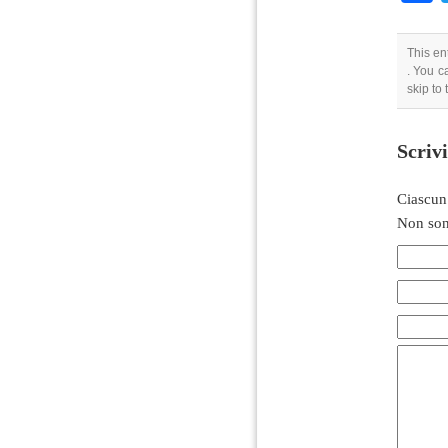
This en
. You c
skip to
Scriv
Ciascun
Non son