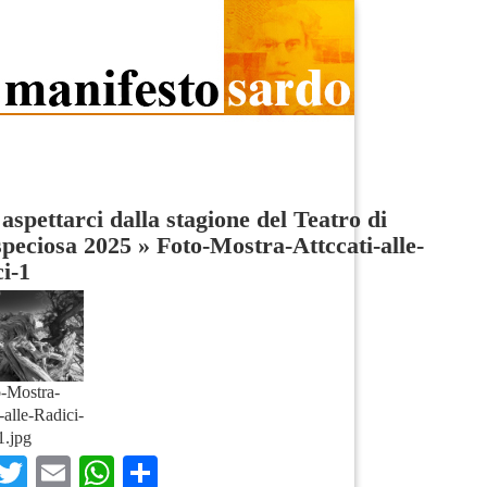
aspettarci dalla stagione del Teatro di
speciosa 2025
»
Foto-Mostra-Attccati-alle-
i-1
-Mostra-
-alle-Radici-
1.jpg
Facebook
Twitter
Email
WhatsApp
Condividi