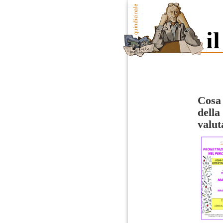
Cosa 
della
valut