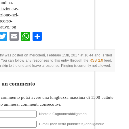
andina-
ttazione-e-
azione-nel-
rcorso-
ativo.jpg
Facebook
Twitter
Email
WhatsApp
Condividi
try was posted on mercoledì, Febbraio 15th, 2017 at 10:44 and is filed
 You can follow any responses to this entry through the
RSS 2.0
feed.
 skip to the end and leave a response. Pinging is currently not allowed.
i un commento
 commento potrà avere una lunghezza massima di 1500 battute.
o ammessi commenti consecutivi.
Nome e Cognomeobbligatorio
E-mail (non verrà pubblicata) obbligatorio