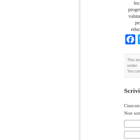
loc
proge
valut
pe
educ
This en
under .
You can
Scriv
Ciascun
Non son