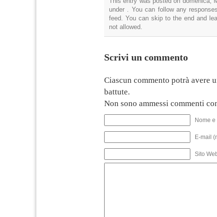
This entry was posted on domenica, Ma
under . You can follow any responses
feed. You can skip to the end and lea
not allowed.
Scrivi un commento
Ciascun commento potrà avere u
battute.
Non sono ammessi commenti con
Nome e 
E-mail (
Sito We