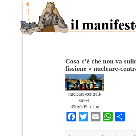
Cosa c’è che non va sulle
fissione
»
nucleare-centr
nucleare-centrali-
street-
890x395_c.jpg
Facebook
Twitter
Email
What
Co