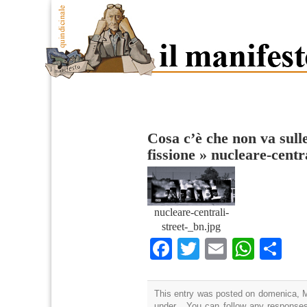
Cosa c’è che non va sulle
fissione
»
nucleare-centr
nucleare-centrali-
street-_bn.jpg
Facebook
Twitter
Email
What
Co
This entry was posted on domenica, Ma
under . You can follow any responses