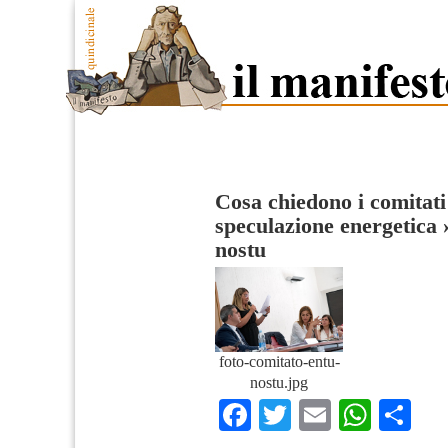
Cosa chiedono i comitati
speculazione energetica
nostu
foto-comitato-entu-
nostu.jpg
Facebook
Twitter
Email
What
Co