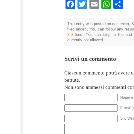
Facebook
Twitter
Email
What
Co
This entry was posted on domenica, S
filed under . You can follow any resp
2.0
feed. You can skip to the end 
currently not allowed.
Scrivi un commento
Ciascun commento potrà avere u
battute.
Non sono ammessi commenti con
Nome e 
E-mail (
Sito We