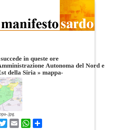
succede in queste ore
’Amministrazione Autonoma del Nord e
Est della Siria
»
mappa-
pa-.jpg
Facebook
Twitter
Email
WhatsApp
Condividi