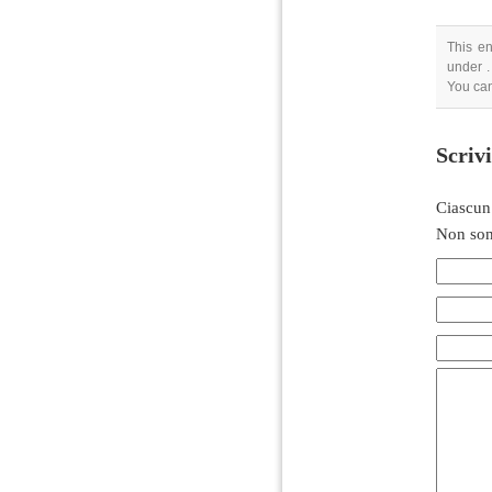
This en
under .
You can
Scriv
Ciascun
Non son