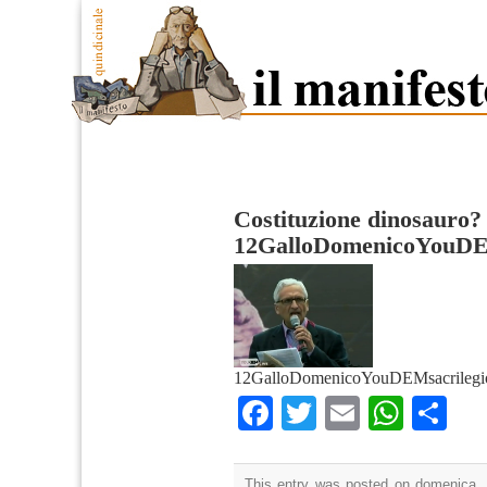
Costituzione dinosauro?
12GalloDomenicoYouDEM
12GalloDomenicoYouDEMsacrilegiov
Facebook
Twitter
Email
What
Co
This entry was posted on domenica, 