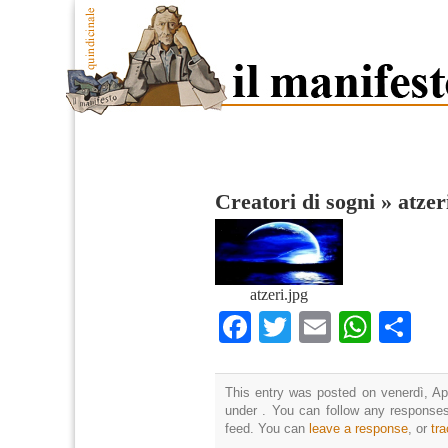
Creatori di sogni
»
atzer
atzeri.jpg
Facebook
Twitter
Email
What
Co
This entry was posted on venerdì, Apr
under . You can follow any responses
feed. You can
leave a response
, or
tr