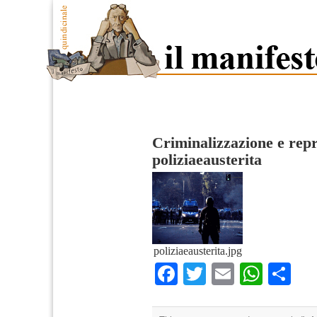
Criminalizzazione e repr
poliziaeausterita
poliziaeausterita.jpg
Facebook
Twitter
Email
What
Co