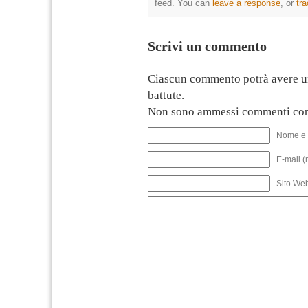
feed. You can
leave a response
, or
tr
Scrivi un commento
Ciascun commento potrà avere u
battute.
Non sono ammessi commenti con
Nome e 
E-mail (
Sito We