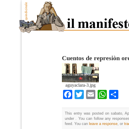
Cuentos de represiòn or
aguyaclara-3.jpg
Facebook
Twitter
Email
What
Co
This entry was posted on sabato, Apr
under . You can follow any responses
feed. You can
leave a response
, or
tr