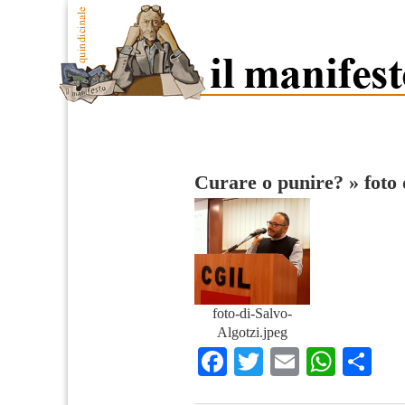
Curare o punire?
»
foto 
foto-di-Salvo-
Algotzi.jpeg
Facebook
Twitter
Email
What
Co