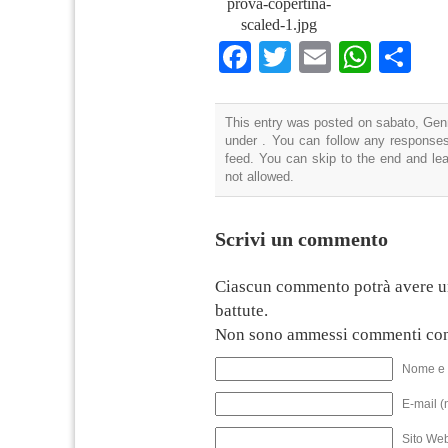
prova-copertina-
scaled-1.jpg
Facebook
Twitter
Email
What
Co
This entry was posted on sabato, Genn
under . You can follow any responses
feed. You can skip to the end and lea
not allowed.
Scrivi un commento
Ciascun commento potrà avere u
battute.
Non sono ammessi commenti con
Nome e 
E-mail (
Sito We