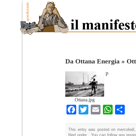
Da Ottana Energia
»
Ot
p
Ottana.jpg
Facebook
Twitter
Email
What
Co
This entry was posted on mercoledì,
filed under . You can follow any resp