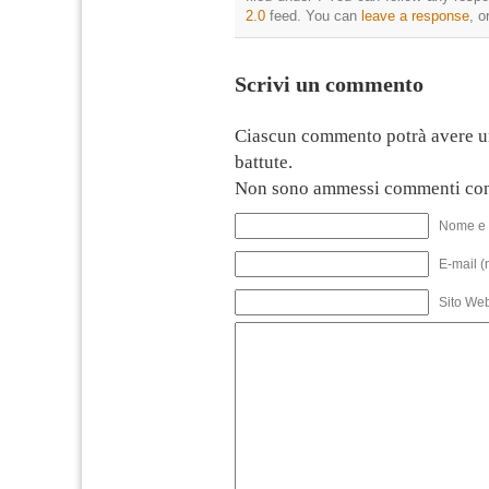
2.0
feed. You can
leave a response
, o
Scrivi un commento
Ciascun commento potrà avere u
battute.
Non sono ammessi commenti con
Nome e 
E-mail (
Sito We