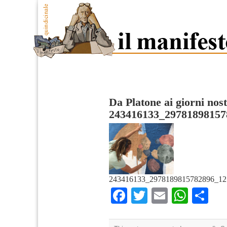
Da Platone ai giorni nost
243416133_29781898157
243416133_2978189815782896_12
Facebook
Twitter
Email
What
Co