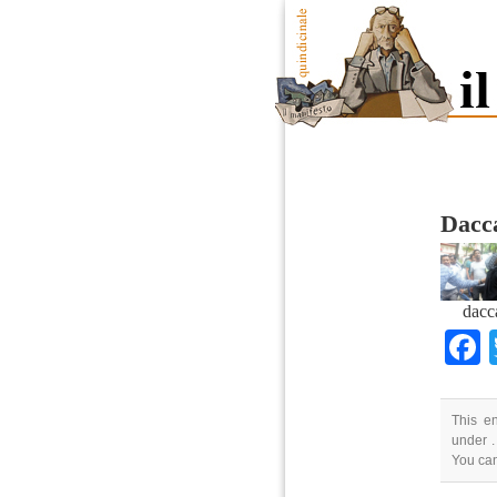
Dacca
dacc
This e
under .
You can