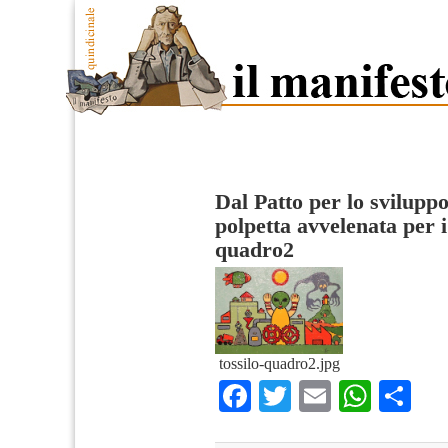
Dal Patto per lo svilupp
polpetta avvelenata per i
quadro2
tossilo-quadro2.jpg
Facebook
Twitter
Email
What
Co